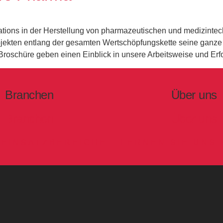
erations in der Herstellung von pharmazeutischen und medizintec
ekten entlang der gesamten Wertschöpfungskette seine ganze
 Broschüre geben einen Einblick in unsere Arbeitsweise und Erf
Branchen
Über uns
Branchen
Über uns
 EINSATZBEREICHE
LERNEN SIE UNS